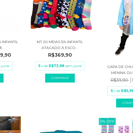
 INFANTIL
KIT 20 MEIAS 3/4 INFANTIL
...
ATACADO À ESCO...
9,90
R$369,90
 juros
5
x de
R$73,98
sem juros
CAPA DE CHU
MENINA OU 
R$39,90
5
x de
R$5,9
COMP
9
%
OFF