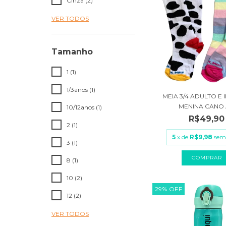
Cinza (2)
VER TODOS
Tamanho
1 (1)
1/3anos (1)
MEIA 3/4 ADULTO E 
MENINA CANO A
10/12anos (1)
R$49,90
2 (1)
5
x de
R$9,98
sem
3 (1)
COMPRAR
8 (1)
10 (2)
29
%
OFF
12 (2)
VER TODOS