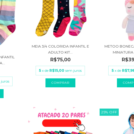
MEIA 3/4 COLORIDA INFANTIL E
METOO BONECA
ADULTO KIT...
MINIATURA 
INFANTIL
R$75,00
R$39
...
5
x de
R$15,00
sem juros
5
x de
R$7,9
 juros
COMPRAR
25
%
OFF