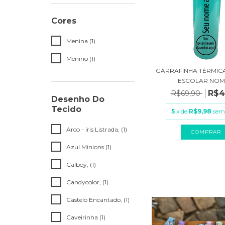
Cores
Menina (1)
Menino (1)
GARRAFINHA TÉRMICA
ESCOLAR NOME
R$4
R$69,90
Desenho Do
Tecido
5
x de
R$9,98
sem
Arco - íris Listrada, (1)
COMPRAR
Azul Minions (1)
Calboy, (1)
Candycolor, (1)
Castelo Encantado, (1)
Caveirinha (1)