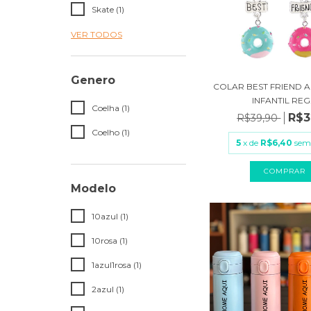
Skate (1)
VER TODOS
Genero
COLAR BEST FRIEND 
INFANTIL REG.
Coelha (1)
R$3
R$39,90
Coelho (1)
5
x de
R$6,40
sem
COMPRAR
Modelo
10azul (1)
10rosa (1)
1azul1rosa (1)
2azul (1)