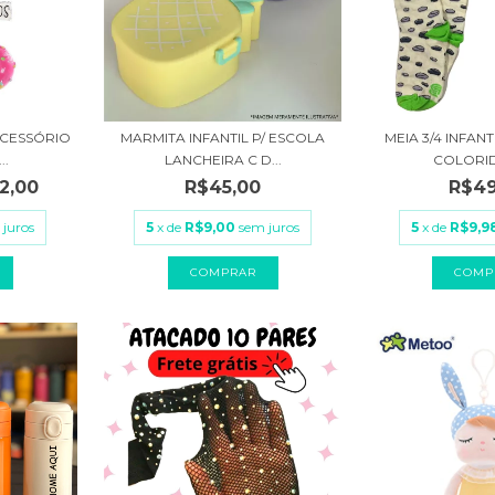
ACESSÓRIO
MARMITA INFANTIL P/ ESCOLA
MEIA 3/4 INFAN
..
LANCHEIRA C D...
COLORID
2,00
R$45,00
R$49
 juros
5
x de
R$9,00
sem juros
5
x de
R$9,9
COMPRAR
COMP