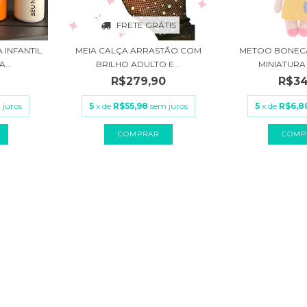
FRETE GRÁTIS
 INFANTIL
MEIA CALÇA ARRASTÃO COM
METOO BONECA
...
BRILHO ADULTO E...
MINIATURA 
R$279,90
R$34
 juros
5
x de
R$55,98
sem juros
5
x de
R$6,8