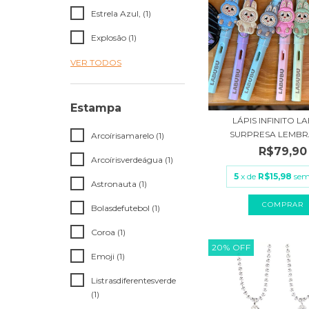
Estrela Azul, (1)
Explosão (1)
VER TODOS
Estampa
LÁPIS INFINITO L
SURPRESA LEMBRA
Arcoírisamarelo (1)
R$79,90
Arcoírisverdeágua (1)
5
x de
R$15,98
sem
Astronauta (1)
Bolasdefutebol (1)
Coroa (1)
20
%
OFF
Emoji (1)
Listrasdiferentesverde
(1)