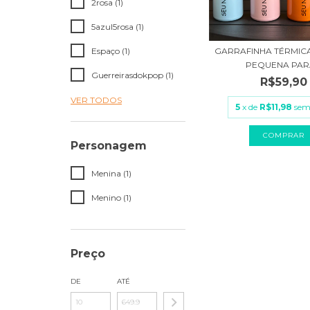
2rosa (1)
5azul5rosa (1)
Espaço (1)
GARRAFINHA TÉRMICA
PEQUENA PARA
Guerreirasdokpop (1)
R$59,90
VER TODOS
5
x de
R$11,98
sem
COMPRAR
Personagem
Menina (1)
Menino (1)
Preço
DE
ATÉ