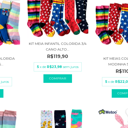
KIT MEIA INFANTIL COLORIDA 3/4
CANO ALTO...
R$119,90
COLORIDA
KIT MEIAS CO
..
MODINHA 5
5
x de
R$23,98
sem juros
R$11
COMPRAR
 juros
5
x de
R$22,
COMP