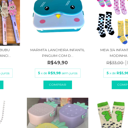
ABUBU
MARMITA LANCHEIRA INFANTIL
MEIA 3/4 INFA
NCI...
PINGUIM COM D...
MODINHA 
R$49,90
R$33,00
 juros
5
x de
R$9,98
sem juros
5
x de
R$5,9
COMP